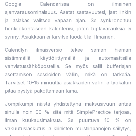
Google Calendarissa on ilmainen
ajanvarausominaisuus. Asetat saatavuutesi, jaat linkin
ja asiakas valitsee vapaan ajan. Se synkronoituu
henkilökohtaiseen kalenteriisi, joten tuplavarauksia ei
synny. Asiakkaan ei tarvitse luoda tiliä. Ilmainen.
Calendlyn ilmaisversio tekee saman hieman
siistimmällä käyttöliittymällä ja automaattisilla
vahvistussähköposteilla. Se myös sallii bufferiajan
asettamisen sessioiden väliin, mikä on tärkeää.
Tarvitset 10-15 minuuttia asiakkaiden väliin ja työkalun
pitää pystyä pakottamaan tämä.
Jompikumpi näistä yhdistettynä maksusivuun antaa
sinulle noin 90 % siitä mitä SimplePractice tarjoaa,
ilman kuukausimaksua. Se puuttuva 10 % on
vakuutuslaskutus ja kliinisten muistiinpanojen säilytys,