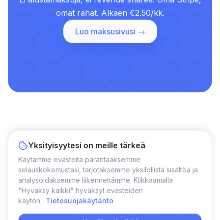
omat rahat. Alkaen €2.50/kk.
Luo maksusivusi →
Gumroad vs NanoCart 2026: Todellinen
Yksityisyytesi on meille tärkeä
kustannusvertailu creatoreille
Käytämme evästeitä parantaaksemme
selauskokemustasi, tarjotaksemme yksilöllistä sisältöä ja
analysoidaksemme liikennettämme. Klikkaamalla
Miten luot terapialle maksusivun ilman
"Hyväksy kaikki" hyväksyt evästeiden
verkkosivua
käytön.
Tietosuojakäytäntö