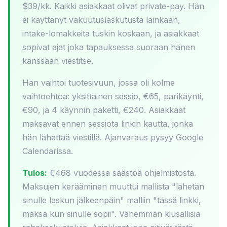
$39/kk. Kaikki asiakkaat olivat private-pay. Hän
ei käyttänyt vakuutuslaskutusta lainkaan,
intake-lomakkeita tuskin koskaan, ja asiakkaat
sopivat ajat joka tapauksessa suoraan hänen
kanssaan viestitse.
Hän vaihtoi tuotesivuun, jossa oli kolme
vaihtoehtoa: yksittäinen sessio, €65, parikäynti,
€90, ja 4 käynnin paketti, €240. Asiakkaat
maksavat ennen sessiota linkin kautta, jonka
hän lähettää viestillä. Ajanvaraus pysyy Google
Calendarissa.
Tulos:
€468 vuodessa säästöä ohjelmistosta.
Maksujen kerääminen muuttui mallista "lähetän
sinulle laskun jälkeenpäin" malliin "tässä linkki,
maksa kun sinulle sopii". Vähemmän kiusallisia