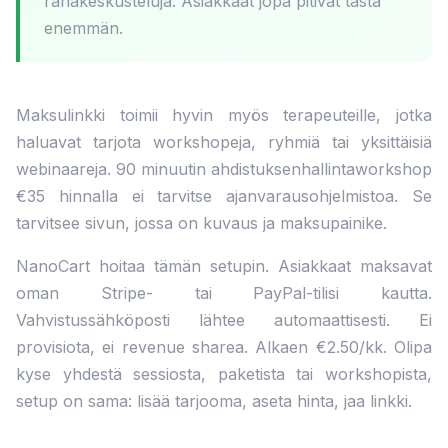
rahakeskusteluja. Asiakkaat jopa pitivät tästä
enemmän.
Maksulinkki toimii hyvin myös terapeuteille, jotka
haluavat tarjota workshopeja, ryhmiä tai yksittäisiä
webinaareja. 90 minuutin ahdistuksenhallintaworkshop
€35 hinnalla ei tarvitse ajanvarausohjelmistoa. Se
tarvitsee sivun, jossa on kuvaus ja maksupainike.
NanoCart hoitaa tämän setupin. Asiakkaat maksavat
oman Stripe- tai PayPal-tilisi kautta.
Vahvistussähköposti lähtee automaattisesti. Ei
provisiota, ei revenue sharea. Alkaen €2.50/kk. Olipa
kyse yhdestä sessiosta, paketista tai workshopista,
setup on sama: lisää tarjooma, aseta hinta, jaa linkki.