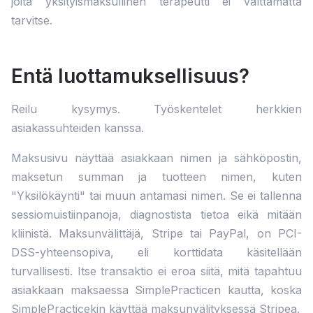
joita yksityismaksullinen terapeutti ei välttämättä
tarvitse.
Entä luottamuksellisuus?
Reilu kysymys. Työskentelet herkkien
asiakassuhteiden kanssa.
Maksusivu näyttää asiakkaan nimen ja sähköpostin,
maksetun summan ja tuotteen nimen, kuten
"Yksilökäynti" tai muun antamasi nimen. Se ei tallenna
sessiomuistiinpanoja, diagnostista tietoa eikä mitään
kliinistä. Maksunvälittäjä, Stripe tai PayPal, on PCI-
DSS-yhteensopiva, eli korttidata käsitellään
turvallisesti. Itse transaktio ei eroa siitä, mitä tapahtuu
asiakkaan maksaessa SimplePracticen kautta, koska
SimplePracticekin käyttää maksunvälityksessä Stripea.