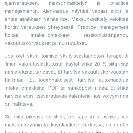
ajanvarauksen, maksunkäsittelyn ja practice
managementin. Ajanvaraus näyttää vapaat slotit ja
antaa asiakkaan varata itse. Maksunkäsittely veloittaa
kortin varauksen yhteydessä. Practice management
hoitaa intake-lomakkeet, sessiomuistiinpanot,
vakuutuskorvaukset ja muistutukset.
Jos olet yksin toimiva yksityisvastaanoton terapeutti
ilman vakuutuslaskutusta, käytät ehkä 20 % siitä mitä
nämä alustat tarjoavat. Et tarvitse vakuutuskorvausten
hallintaa. Et todennäköisesti tarvitse automaattisia
intake-lomakkeita, PDF tai sähköposti riittää. Et ehkä
tarvitse edes itsevarattavaa kalenteria, jos volyyminne
on hallittava.
Se mitä oikeasti tarvitset, on tapa jolla asiakas voi
maksaa käynnin tai käyntipaketin verkossa, ilman että
hän antaa sinulle käteistä tai lähettää tilisiirron koko