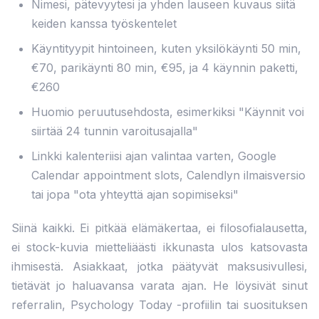
Nimesi, pätevyytesi ja yhden lauseen kuvaus siitä
keiden kanssa työskentelet
Käyntityypit hintoineen, kuten yksilökäynti 50 min,
€70, parikäynti 80 min, €95, ja 4 käynnin paketti,
€260
Huomio peruutusehdosta, esimerkiksi "Käynnit voi
siirtää 24 tunnin varoitusajalla"
Linkki kalenteriisi ajan valintaa varten, Google
Calendar appointment slots, Calendlyn ilmaisversio
tai jopa "ota yhteyttä ajan sopimiseksi"
Siinä kaikki. Ei pitkää elämäkertaa, ei filosofialausetta,
ei stock-kuvia mietteliäästi ikkunasta ulos katsovasta
ihmisestä. Asiakkaat, jotka päätyvät maksusivullesi,
tietävät jo haluavansa varata ajan. He löysivät sinut
referralin, Psychology Today -profiilin tai suosituksen