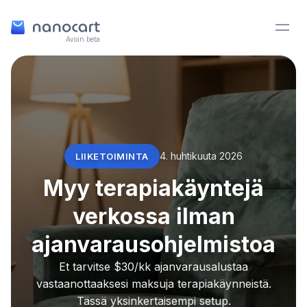
Avoin beta
4. huhtikuuta 2026
LIIKETOIMINTA
Myy terapiakäyntejä
verkossa ilman
ajanvarausohjelmistoa
Et tarvitse $30/kk ajanvarausalustaa
vastaanottaaksesi maksuja terapiakäynneistä.
Tässä yksinkertaisempi setup.