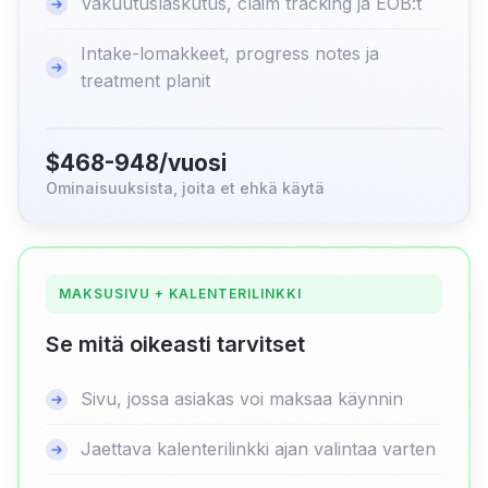
Vakuutuslaskutus, claim tracking ja EOB:t
Intake-lomakkeet, progress notes ja
treatment planit
$468-948/vuosi
Ominaisuuksista, joita et ehkä käytä
MAKSUSIVU + KALENTERILINKKI
Se mitä oikeasti tarvitset
Sivu, jossa asiakas voi maksaa käynnin
Jaettava kalenterilinkki ajan valintaa varten