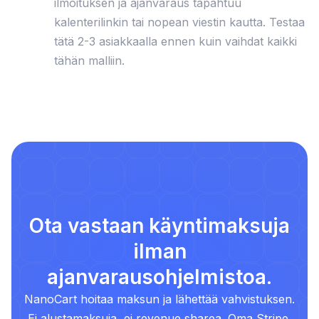
ilmoituksen ja ajanvaraus tapahtuu
kalenterilinkin tai nopean viestin kautta. Testaa
tätä 2-3 asiakkaalla ennen kuin vaihdat kaikki
tähän malliin.
Ota vastaan käyntimaksuja
ilman
ajanvarausohjelmistoa.
NanoCart hoitaa maksun ja lähettää vahvistuksen.
Ei alustamaksuja, ei revenue sharea. Oma Stripe,