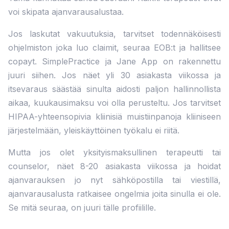
voi skipata ajanvarausalustaa.
Jos laskutat vakuutuksia, tarvitset todennäköisesti
ohjelmiston joka luo claimit, seuraa EOB:t ja hallitsee
copayt. SimplePractice ja Jane App on rakennettu
juuri siihen. Jos näet yli 30 asiakasta viikossa ja
itsevaraus säästää sinulta aidosti paljon hallinnollista
aikaa, kuukausimaksu voi olla perusteltu. Jos tarvitset
HIPAA-yhteensopivia kliinisiä muistiinpanoja kliiniseen
järjestelmään, yleiskäyttöinen työkalu ei riitä.
Mutta jos olet yksityismaksullinen terapeutti tai
counselor, näet 8-20 asiakasta viikossa ja hoidat
ajanvarauksen jo nyt sähköpostilla tai viestillä,
ajanvarausalusta ratkaisee ongelmia joita sinulla ei ole.
Se mitä seuraa, on juuri tälle profiilille.