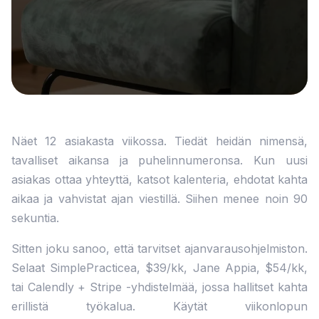
Näet 12 asiakasta viikossa. Tiedät heidän nimensä,
tavalliset aikansa ja puhelinnumeronsa. Kun uusi
asiakas ottaa yhteyttä, katsot kalenteria, ehdotat kahta
aikaa ja vahvistat ajan viestillä. Siihen menee noin 90
sekuntia.
Sitten joku sanoo, että tarvitset ajanvarausohjelmiston.
Selaat SimplePracticea, $39/kk, Jane Appia, $54/kk,
tai Calendly + Stripe -yhdistelmää, jossa hallitset kahta
erillistä työkalua. Käytät viikonlopun