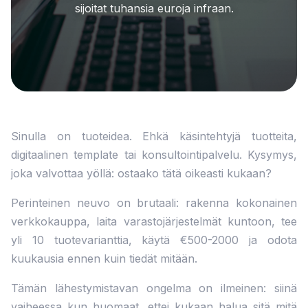
sijoitat tuhansia euroja infraan.
Sinulla on tuoteidea. Ehkä käsintehtyjä tuotteita,
digitaalinen template tai konsultointipalvelu. Kysymys,
joka valvottaa yöllä: ostaako tätä oikeasti kukaan?
Perinteinen neuvo on brutaali: rakenna kokonainen
verkkokauppa, laita varastojärjestelmät kuntoon, tee
yli 10 tuotevarianttia, käytä €500-2000 ja odota
kuukausia ennen kuin tiedät mitään.
Tämän lähestymistavan ongelma on ilmeinen: siinä
vaiheessa kun huomaat, ettei kukaan halua sitä mitä