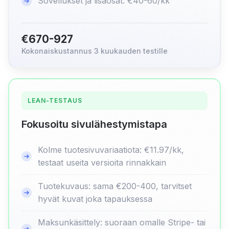
Sovellukset ja lisäosat: €40-60/kk
€670-927
Kokonaiskustannus 3 kuukauden testille
LEAN-TESTAUS
Fokusoitu sivulähestymistapa
Kolme tuotesivuvariaatiota: €11.97/kk,
testaat useita versioita rinnakkain
Tuotekuvaus: sama €200-400, tarvitset
hyvät kuvat joka tapauksessa
Maksunkäsittely: suoraan omalle Stripe- tai