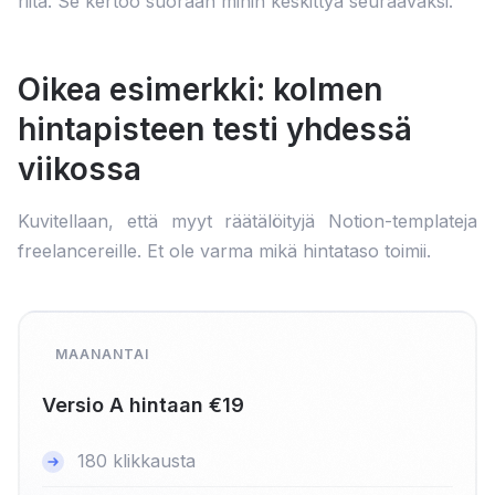
riitä. Se kertoo suoraan mihin keskittyä seuraavaksi.
Oikea esimerkki: kolmen
hintapisteen testi yhdessä
viikossa
Kuvitellaan, että myyt räätälöityjä Notion-templateja
freelancereille. Et ole varma mikä hintataso toimii.
MAANANTAI
Versio A hintaan €19
180 klikkausta