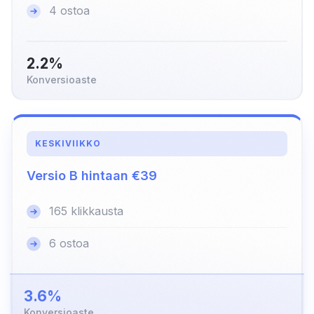
4 ostoa
2.2%
Konversioaste
KESKIVIIKKO
Versio B hintaan €39
165 klikkausta
6 ostoa
3.6%
Konversioaste