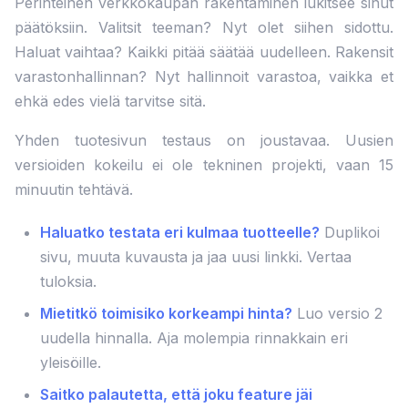
Perinteinen verkkokaupan rakentaminen lukitsee sinut
päätöksiin. Valitsit teeman? Nyt olet siihen sidottu.
Haluat vaihtaa? Kaikki pitää säätää uudelleen. Rakensit
varastonhallinnan? Nyt hallinnoit varastoa, vaikka et
ehkä edes vielä tarvitse sitä.
Yhden tuotesivun testaus on joustavaa. Uusien
versioiden kokeilu ei ole tekninen projekti, vaan 15
minuutin tehtävä.
Haluatko testata eri kulmaa tuotteelle?
Duplikoi
sivu, muuta kuvausta ja jaa uusi linkki. Vertaa
tuloksia.
Mietitkö toimisiko korkeampi hinta?
Luo versio 2
uudella hinnalla. Aja molempia rinnakkain eri
yleisöille.
Saitko palautetta, että joku feature jäi