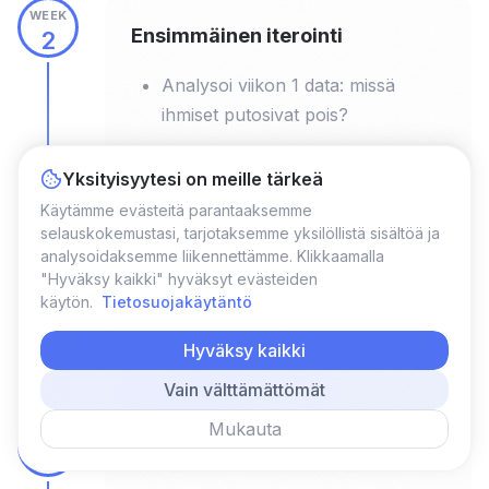
WEEK
Ensimmäinen iterointi
2
Analysoi viikon 1 data: missä
ihmiset putosivat pois?
Luo versio 2, joka korjaa
Yksityisyytesi on meille tärkeä
suurimman heikkouden
Käytämme evästeitä parantaaksemme
Testaa versiota 2 uusissa
selauskokemustasi, tarjotaksemme yksilöllistä sisältöä ja
yhteisöissä tai eri viestillä
analysoidaksemme liikennettämme. Klikkaamalla
"Hyväksy kaikki" hyväksyt evästeiden
Tavoite: parantaa konversiota 1-2
käytön.
Tietosuojakäytäntö
prosenttiyksikköä
Hyväksy kaikki
Vain välttämättömät
Mukauta
WEEK
Hinnan testaus
3