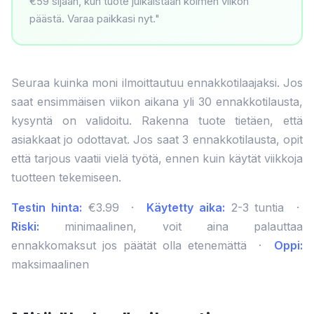
€59 sijaan, kun tuote julkaistaan kolmen viikon
päästä. Varaa paikkasi nyt."
Seuraa kuinka moni ilmoittautuu ennakkotilaajaksi. Jos
saat ensimmäisen viikon aikana yli 30 ennakkotilausta,
kysyntä on validoitu. Rakenna tuote tietäen, että
asiakkaat jo odottavat. Jos saat 3 ennakkotilausta, opit
että tarjous vaatii vielä työtä, ennen kuin käytät viikkoja
tuotteen tekemiseen.
Testin hinta:
€3.99 ·
Käytetty aika:
2-3 tuntia ·
Riski:
minimaalinen, voit aina palauttaa
ennakkomaksut jos päätät olla etenemättä ·
Oppi:
maksimaalinen