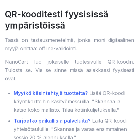
QR-kooditesti fyysisissä
ympäristöissä
Tässä on testausmenetelmä, jonka moni digitaalinen
myyjä ohittaa: offline-validointi.
NanoCart luo jokaiselle tuotesivulle QR-koodin.
Tulosta se. Vie se sinne missä asiakkaasi fyysisesti
ovat.
Myytkö käsintehtyjä tuotteita?
Lisää QR-koodi
käyntikortteihin käsityömessuilla. "Skannaa ja
katso koko mallisto. Tilaa kotiinkuljetuksella."
Tarjoatko paikallisia palveluita?
Laita QR-koodi
yhteisötauluille. "Skannaa ja varaa ensimmäinen
sessio 20 % alennuksella."