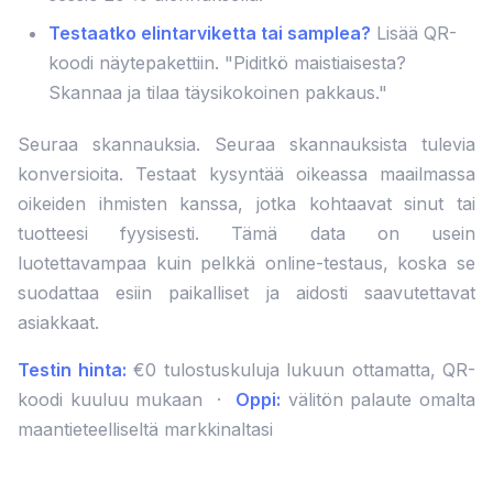
Testaatko elintarviketta tai samplea?
Lisää QR-
koodi näytepakettiin. "Piditkö maistiaisesta?
Skannaa ja tilaa täysikokoinen pakkaus."
Seuraa skannauksia. Seuraa skannauksista tulevia
konversioita. Testaat kysyntää oikeassa maailmassa
oikeiden ihmisten kanssa, jotka kohtaavat sinut tai
tuotteesi fyysisesti. Tämä data on usein
luotettavampaa kuin pelkkä online-testaus, koska se
suodattaa esiin paikalliset ja aidosti saavutettavat
asiakkaat.
Testin hinta:
€0 tulostuskuluja lukuun ottamatta, QR-
koodi kuuluu mukaan ·
Oppi:
välitön palaute omalta
maantieteelliseltä markkinaltasi