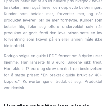
I praksis betyr det at en litt høyere pris riktignok hever
terskelen, men også hever den opplevde belønningen.
Kunder som betaler mer, forventer mer, og når
produktet leverer, blir de mer fornøyde. Kunder som
betaler lite, føler seg oftere underveldet selv når
produktet er godt, fordi den lave prisen satte en lav
forventning som likevel på en eller annen måte ikke
ble innfridd.
Rodrigo solgte en guide i PDF-format om å dyrke urter
hjemme. Han lanserte til 8 euro. Salgene gikk tregt.
Han økte til 17 euro og skrev om én linje i beskrivelsen
for å støtte prisen: "En praktisk guide brukt av 40+
kjøpere." Konverteringene tredoblet seg. Produktet
var identisk.