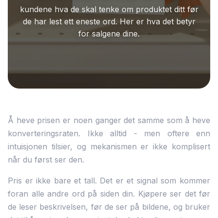
kundene hva de skal tenke om produktet ditt før
de har lest ett eneste ord. Her er hva det betyr
for salgene dine.
Å heve prisen er noen ganger det samme som å heve
konverteringsraten. Ikke alltid - men oftere enn
intuisjonen tilsier, og mekanismen er ikke komplisert
når du først ser den.
Pris er ikke bare et tall. Det er et signal som kommer
foran alle andre ord på siden din. Kjøpere ser det før
de leser beskrivelsen, før de ser på bildene, og bruker