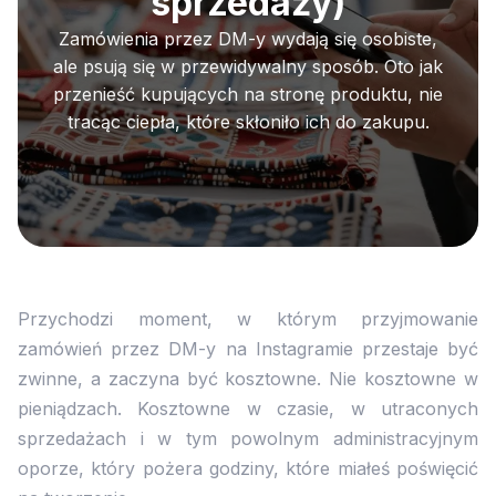
sprzedaży)
Zamówienia przez DM-y wydają się osobiste,
ale psują się w przewidywalny sposób. Oto jak
przenieść kupujących na stronę produktu, nie
tracąc ciepła, które skłoniło ich do zakupu.
Przychodzi moment, w którym przyjmowanie
zamówień przez DM-y na Instagramie przestaje być
zwinne, a zaczyna być kosztowne. Nie kosztowne w
pieniądzach. Kosztowne w czasie, w utraconych
sprzedażach i w tym powolnym administracyjnym
oporze, który pożera godziny, które miałeś poświęcić