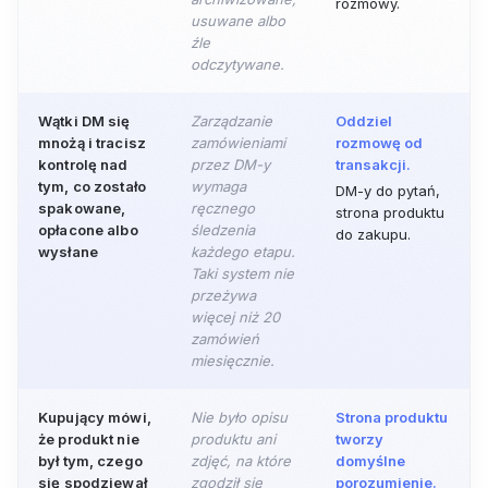
rozmowy.
usuwane albo
źle
odczytywane.
Wątki DM się
Zarządzanie
Oddziel
mnożą i tracisz
zamówieniami
rozmowę od
kontrolę nad
przez DM-y
transakcji.
tym, co zostało
wymaga
DM-y do pytań,
spakowane,
ręcznego
strona produktu
opłacone albo
śledzenia
do zakupu.
wysłane
każdego etapu.
Taki system nie
przeżywa
więcej niż 20
zamówień
miesięcznie.
Kupujący mówi,
Nie było opisu
Strona produktu
że produkt nie
produktu ani
tworzy
był tym, czego
zdjęć, na które
domyślne
się spodziewał
zgodził się
porozumienie.