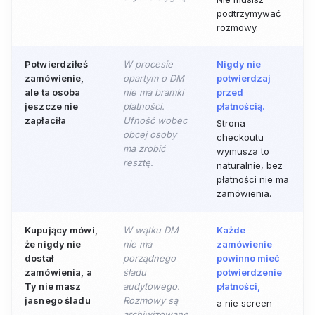
podtrzymywać
rozmowy.
Potwierdziłeś
W procesie
Nigdy nie
zamówienie,
opartym o DM
potwierdzaj
ale ta osoba
nie ma bramki
przed
jeszcze nie
płatności.
płatnością.
zapłaciła
Ufność wobec
Strona
obcej osoby
checkoutu
ma zrobić
wymusza to
resztę.
naturalnie, bez
płatności nie ma
zamówienia.
Kupujący mówi,
W wątku DM
Każde
że nigdy nie
nie ma
zamówienie
dostał
porządnego
powinno mieć
zamówienia, a
śladu
potwierdzenie
Ty nie masz
audytowego.
płatności,
jasnego śladu
Rozmowy są
a nie screen
archiwizowane,