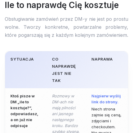
Ile to naprawdę Cię kosztuje
Obsługiwanie zamówień przez DM-y nie jest po prostu
wolne. Tworzy konkretne, powtarzalne problemy,
które pogarszają się z każdym kolejnym zamówieniem.
SYTUACJA
CO
NAPRAWA
NAPRAWDĘ
JEST NIE
TAK
Ktoś pisze w
Rozmowy w
Najpierw wyślij
DM „ile to
DM-ach nie
link do strony.
kosztuje?”,
mają pilności
Niech strona
odpowiadasz,
ani jasnego
zajmie się ceną,
a on już nie
następnego
zdjęciami i
odpisuje
kroku. Bardzo
checkoutem.
szybko stygną.
Nie musisz