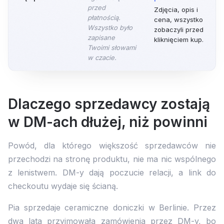
przed
Zdjęcia, opis i
płatnością.
cena, wszystko
Wszystko było
zobaczyli przed
zapisane
kliknięciem kup.
Twoimi słowami
w czacie.
Dlaczego sprzedawcy zostają
w DM-ach dłużej, niż powinni
Powód, dla którego większość sprzedawców nie
przechodzi na stronę produktu, nie ma nic wspólnego
z lenistwem. DM-y dają poczucie relacji, a link do
checkoutu wydaje się ścianą.
Pia sprzedaje ceramiczne doniczki w Berlinie. Przez
dwa lata przyjmowała zamówienia przez DM-y, bo