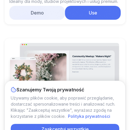
Idealny dla mody, studiów projektowych i usług premium.
Demo
Use
Szanujemy Twoją prywatność
Używamy plików cookie, aby poprawić przeglądanie,
dostarczać spersonalizowane treści i analizować ruch.
Klikając "Zaakceptuj wszystkie", wyrażasz zgodę na
korzystanie z plików cookie.
Polityka prywatności
Community Meetup: "Makers Night"
Zaakceptuj wszystkie