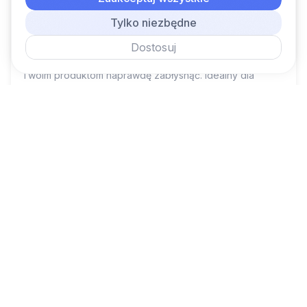
Look:
Nude
Tylko niezbędne
Type:
Wydarzenie (rezerwacja przez kalendarz)
Subtelna beżowa paleta dla miłośników
Dostosuj
minimalistycznego stylu. Stonowana elegancja pozwala
Twoim produktom naprawdę zabłysnąć. Idealny dla
luksusowej mody, kosmetyków i marek stawiających na
prostotę oraz jakość.
Demo
Use