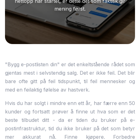
nettopp har startet, er dette det som faktisk gir
mening først.
"Bygg e-postlisten din" er det enkeltstående rådet som
gjentas mest i selvstendig salg. Det er ikke feil. Det blir
bare ofte gitt på feil tidspunkt, til feil mennesker og
med en feilaktig følelse av hastverk.
Hvis du har solgt i mindre enn ett år, har færre enn 50
kunder og fortsatt prøver å finne ut hva som er det
beste tilbudet ditt - da er tiden du bruker på e-
postinfrastruktur, tid du ikke bruker på det som betyr
mer akkurat nå. Finne kjøpere. Forbedre