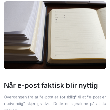
Når e-post faktisk blir nyttig
Overgangen fra at "e-post er for tidlig" til at "e-post er
nødvendig" skjer gradvis. Dette er signalene på at du